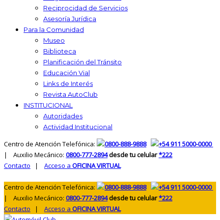
Reciprocidad de Servicios
Asesoría Jurídica
Para la Comunidad
Museo
Biblioteca
Planificación del Tránsito
Educación Vial
Links de Interés
Revista AutoClub
INSTITUCIONAL
Autoridades
Actividad Institucional
Centro de Atención Telefónica:
0800-888-9888
+54 911 5000-0000
| Auxilio Mecánico:
0800-777-2894
desde tu celular
*222
Contacto
|
Acceso a
OFICINA VIRTUAL
Centro de Atención Telefónica:
0800-888-9888
+54 911 5000-0000
| Auxilio Mecánico:
0800-777-2894
desde tu celular
*222
Contacto
|
Acceso a
OFICINA VIRTUAL