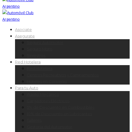
Asociate
Asegurate
Seguro Automotor
Seguro Moto
Siniestros
Red Hotelera
Red Hotelera
Centros Recreativos y Campamentos
Hoteles en Convenio
Para tu Auto
Auxilio Mecánico
Cargadores Eléctricos
5% de Descuento en Combustibles
10% de Descuento en Lubricantes
Talleres
Gestoría del Automotor