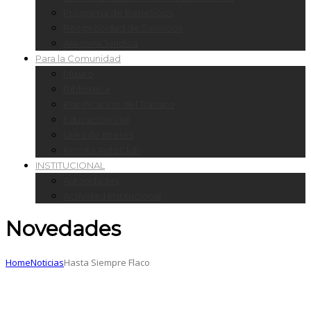
Programa de Beneficios
Reciprocidad de Servicios
Asesoría Jurídica
Para la Comunidad
Museo
Biblioteca
Planificación del Tránsito
Educación Vial
Links de Interés
Revista AutoClub
INSTITUCIONAL
Autoridades
Actividad Institucional
Novedades
Home
Noticias
Hasta Siempre Flaco