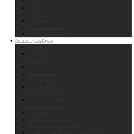
Lavado
Baterías
Verificación Técnica Vehicular
Lubricentros
Estacionamientos
Estaciones de Servicio
Para vos y los Tuyos
GreenBox
ACA Móvil
MyKeego
SportClub
Oficina Virtual
Licencia de Conducir
DNI / Pasaporte
Permiso Internacional
10% de Descuento en Tiendas
Asistencia al Viajero
Cartografía
Escuela de Conducción
Plan de Cobertura de Salud
35% de Descuento en Medicamentos