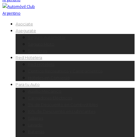
Asociate
Asegurate
Seguro Automotor
Seguro Moto
Siniestros
Red Hotelera
Red Hotelera
Centros Recreativos y Campamentos
Hoteles en Convenio
Para tu Auto
Auxilio Mecánico
Cargadores Eléctricos
5% de Descuento en Combustibles
10% de Descuento en Lubricantes
Talleres
Lavado
Baterías