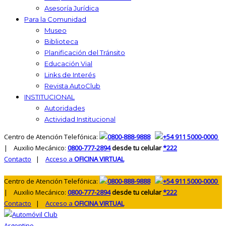
Asesoría Jurídica
Para la Comunidad
Museo
Biblioteca
Planificación del Tránsito
Educación Vial
Links de Interés
Revista AutoClub
INSTITUCIONAL
Autoridades
Actividad Institucional
Centro de Atención Telefónica:
0800-888-9888
+54 911 5000-0000
| Auxilio Mecánico:
0800-777-2894
desde tu celular
*222
Contacto
|
Acceso a
OFICINA VIRTUAL
Centro de Atención Telefónica:
0800-888-9888
+54 911 5000-0000
| Auxilio Mecánico:
0800-777-2894
desde tu celular
*222
Contacto
|
Acceso a
OFICINA VIRTUAL