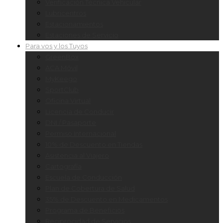
Verificación Técnica Vehicular
Lubricentros
Estacionamientos
Estaciones de Servicio
Para vos y los Tuyos
GreenBox
ACA Móvil
MyKeego
SportClub
Oficina Virtual
Licencia de Conducir
DNI / Pasaporte
Permiso Internacional
10% de Descuento en Tiendas
Asistencia al Viajero
Cartografía
Escuela de Conducción
Plan de Cobertura de Salud
35% de Descuento en Medicamentos
Programa de Beneficios
Reciprocidad de Servicios