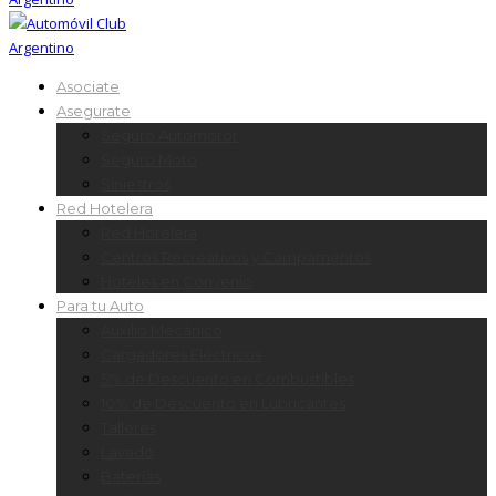
Asociate
Asegurate
Seguro Automotor
Seguro Moto
Siniestros
Red Hotelera
Red Hotelera
Centros Recreativos y Campamentos
Hoteles en Convenio
Para tu Auto
Auxilio Mecánico
Cargadores Eléctricos
5% de Descuento en Combustibles
10% de Descuento en Lubricantes
Talleres
Lavado
Baterías