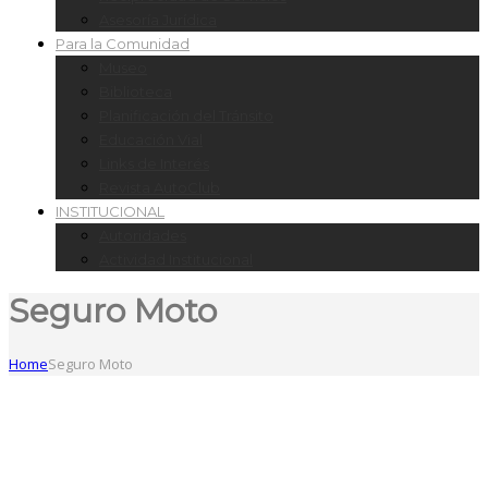
Asesoría Jurídica
Para la Comunidad
Museo
Biblioteca
Planificación del Tránsito
Educación Vial
Links de Interés
Revista AutoClub
INSTITUCIONAL
Autoridades
Actividad Institucional
Seguro Moto
Home
Seguro Moto