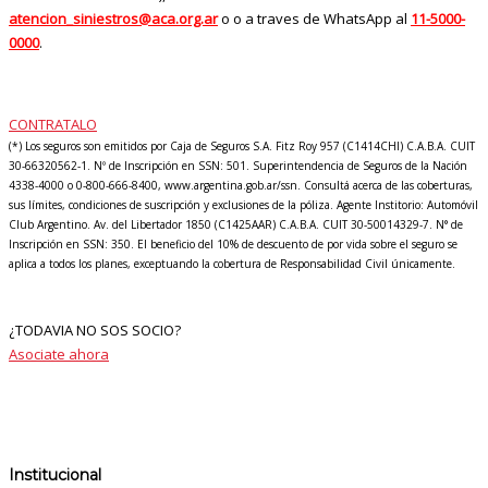
atencion_siniestros@aca.org.ar
o o a traves de WhatsApp al
11-5000-
0000
.
CONTRATALO
(*) Los seguros son emitidos por Caja de Seguros S.A. Fitz Roy 957 (C1414CHI) C.A.B.A. CUIT
30-66320562-1. Nº de Inscripción en SSN: 501. Superintendencia de Seguros de la Nación
4338-4000 o 0-800-666-8400, www.argentina.gob.ar/ssn. Consultá acerca de las coberturas,
sus límites, condiciones de suscripción y exclusiones de la póliza. Agente Institorio: Automóvil
Club Argentino. Av. del Libertador 1850 (C1425AAR) C.A.B.A. CUIT 30-50014329-7. N° de
Inscripción en SSN: 350. El beneficio del 10% de descuento de por vida sobre el seguro se
aplica a todos los planes, exceptuando la cobertura de Responsabilidad Civil únicamente.
¿TODAVIA NO SOS SOCIO?
Asociate ahora
Institucional