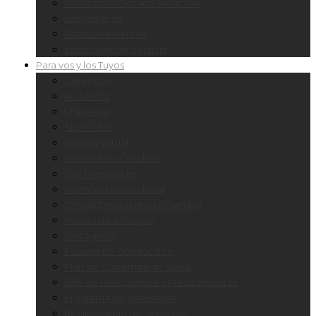
Verificación Técnica Vehicular
Lubricentros
Estacionamientos
Estaciones de Servicio
Para vos y los Tuyos
GreenBox
ACA Móvil
MyKeego
SportClub
Oficina Virtual
Licencia de Conducir
DNI / Pasaporte
Permiso Internacional
10% de Descuento en Tiendas
Asistencia al Viajero
Cartografía
Escuela de Conducción
Plan de Cobertura de Salud
35% de Descuento en Medicamentos
Programa de Beneficios
Reciprocidad de Servicios