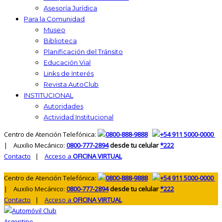
Asesoría Jurídica
Para la Comunidad
Museo
Biblioteca
Planificación del Tránsito
Educación Vial
Links de Interés
Revista AutoClub
INSTITUCIONAL
Autoridades
Actividad Institucional
Centro de Atención Telefónica:
0800-888-9888
+54 911 5000-0000
| Auxilio Mecánico:
0800-777-2894
desde tu celular
*222
Contacto
|
Acceso a
OFICINA VIRTUAL
Centro de Atención Telefónica:
0800-888-9888
+54 911 5000-0000
| Auxilio Mecánico:
0800-777-2894
desde tu celular
*222
Contacto
|
Acceso a
OFICINA VIRTUAL