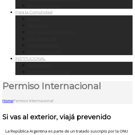
Asesoría Jurídica
Para la Comunidad
Museo
Biblioteca
Planificación del Tránsito
Educación Vial
Links de Interés
Revista AutoClub
INSTITUCIONAL
Autoridades
Actividad Institucional
Permiso Internacional
Home
Permiso Internacional
Si vas al exterior, viajá prevenido
La República Argentina es parte de un tratado suscripto por la ONU