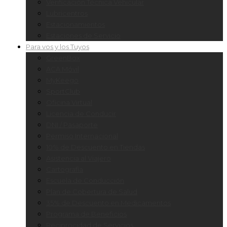
Verificación Técnica Vehicular
Lubricentros
Estacionamientos
Estaciones de Servicio
Para vos y los Tuyos
GreenBox
ACA Móvil
MyKeego
SportClub
Oficina Virtual
Licencia de Conducir
DNI / Pasaporte
Permiso Internacional
10% de Descuento en Tiendas
Asistencia al Viajero
Cartografía
Escuela de Conducción
Plan de Cobertura de Salud
35% de Descuento en Medicamentos
Programa de Beneficios
Reciprocidad de Servicios