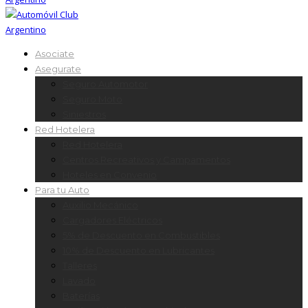
Asociate
Asegurate
Seguro Automotor
Seguro Moto
Siniestros
Red Hotelera
Red Hotelera
Centros Recreativos y Campamentos
Hoteles en Convenio
Para tu Auto
Auxilio Mecánico
Cargadores Eléctricos
5% de Descuento en Combustibles
10% de Descuento en Lubricantes
Talleres
Lavado
Baterías