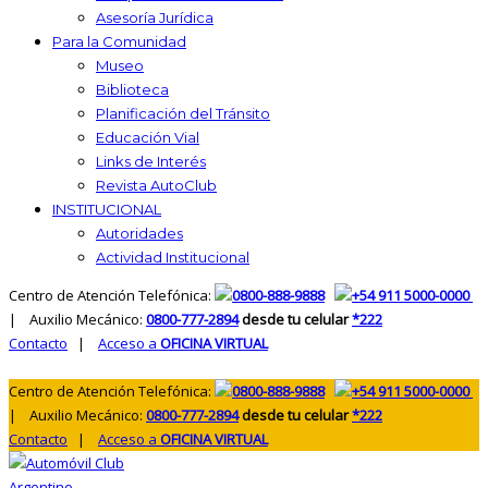
Asesoría Jurídica
Para la Comunidad
Museo
Biblioteca
Planificación del Tránsito
Educación Vial
Links de Interés
Revista AutoClub
INSTITUCIONAL
Autoridades
Actividad Institucional
Centro de Atención Telefónica:
0800-888-9888
+54 911 5000-0000
| Auxilio Mecánico:
0800-777-2894
desde tu celular
*222
Contacto
|
Acceso a
OFICINA VIRTUAL
Centro de Atención Telefónica:
0800-888-9888
+54 911 5000-0000
| Auxilio Mecánico:
0800-777-2894
desde tu celular
*222
Contacto
|
Acceso a
OFICINA VIRTUAL