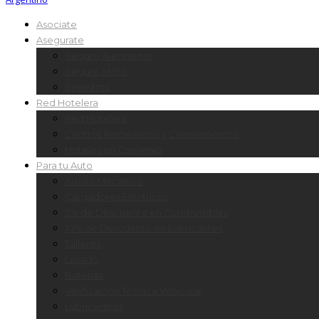
Asociate
Asegurate
Seguro Automotor
Seguro Moto
Siniestros
Red Hotelera
Red Hotelera
Centros Recreativos y Campamentos
Hoteles en Convenio
Para tu Auto
Auxilio Mecánico
Cargadores Eléctricos
5% de Descuento en Combustibles
10% de Descuento en Lubricantes
Talleres
Lavado
Baterías
Verificación Técnica Vehicular
Lubricentros