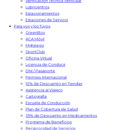
Verificación Técnica Vehicular
Lubricentros
Estacionamientos
Estaciones de Servicio
Para vos y los Tuyos
GreenBox
ACA Móvil
MyKeego
SportClub
Oficina Virtual
Licencia de Conducir
DNI / Pasaporte
Permiso Internacional
10% de Descuento en Tiendas
Asistencia al Viajero
Cartografía
Escuela de Conducción
Plan de Cobertura de Salud
35% de Descuento en Medicamentos
Programa de Beneficios
Reciprocidad de Servicios