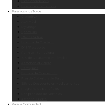
Estacionamientos
Estaciones de Servicio
Para vos y los Tuyos
GreenBox
ACA Móvil
MyKeego
SportClub
Oficina Virtual
Licencia de Conducir
DNI / Pasaporte
Permiso Internacional
10% de Descuento en Tiendas
Asistencia al Viajero
Cartografía
Escuela de Conducción
Plan de Cobertura de Salud
35% de Descuento en Medicamentos
Programa de Beneficios
Reciprocidad de Servicios
Asesoría Jurídica
Para la Comunidad