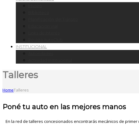
Museo
Biblioteca
Planificación del Tránsito
Educación Vial
Links de Interés
Revista AutoClub
INSTITUCIONAL
Autoridades
Actividad Institucional
Talleres
Home
Talleres
Poné tu auto en las mejores manos
En la red de talleres concesionados encontrarás mecánicos de primer 