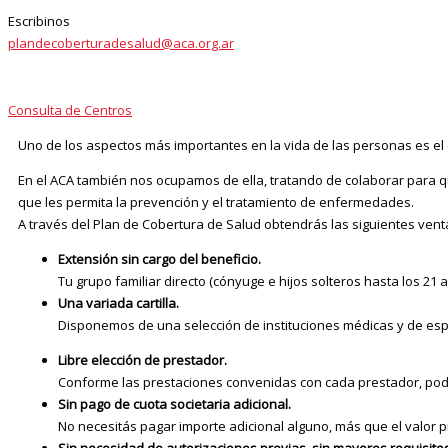
Escribinos
plandecoberturadesalud@aca.org.ar
Consulta de Centros
Uno de los aspectos más importantes en la vida de las personas es el 
En el ACA también nos ocupamos de ella, tratando de colaborar para qu
que les permita la prevención y el tratamiento de enfermedades.
A través del Plan de Cobertura de Salud obtendrás las siguientes venta
Extensión sin cargo del beneficio.
Tu grupo familiar directo (cónyuge e hijos solteros hasta los 21
Una variada cartilla.
Disponemos de una selección de instituciones médicas y de es
Libre elección de prestador.
Conforme las prestaciones convenidas con cada prestador, podr
Sin pago de cuota societaria adicional.
No necesitás pagar importe adicional alguno, más que el valor p
Sin necesidad de autorizaciones previas, sin mayores requisitos 