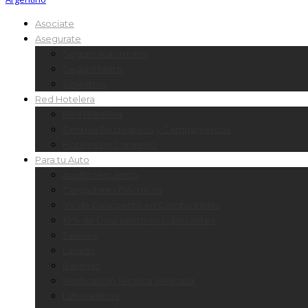
Asociate
Asegurate
Seguro Automotor
Seguro Moto
Siniestros
Red Hotelera
Red Hotelera
Centros Recreativos y Campamentos
Hoteles en Convenio
Para tu Auto
Auxilio Mecánico
Cargadores Eléctricos
5% de Descuento en Combustibles
10% de Descuento en Lubricantes
Talleres
Lavado
Baterías
Verificación Técnica Vehicular
Lubricentros