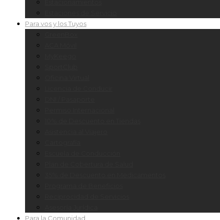
Estacionamientos
Estaciones de Servicio
Para vos y los Tuyos
GreenBox
ACA Móvil
MyKeego
SportClub
Oficina Virtual
Licencia de Conducir
DNI / Pasaporte
Permiso Internacional
10% de Descuento en Tiendas
Asistencia al Viajero
Cartografía
Escuela de Conducción
Plan de Cobertura de Salud
35% de Descuento en Medicamentos
Programa de Beneficios
Reciprocidad de Servicios
Asesoría Jurídica
Para la Comunidad