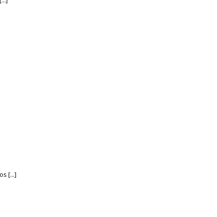
..]
 [...]