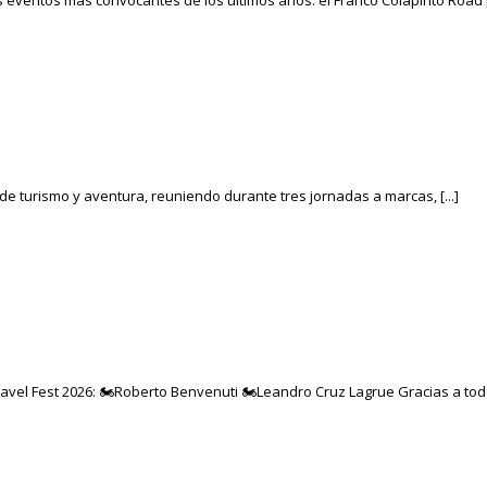
 eventos más convocantes de los últimos años: el Franco Colapinto Road [.
de turismo y aventura, reuniendo durante tres jornadas a marcas, [...]
vel Fest 2026: 🏍️Roberto Benvenuti 🏍️Leandro Cruz Lagrue Gracias a todos