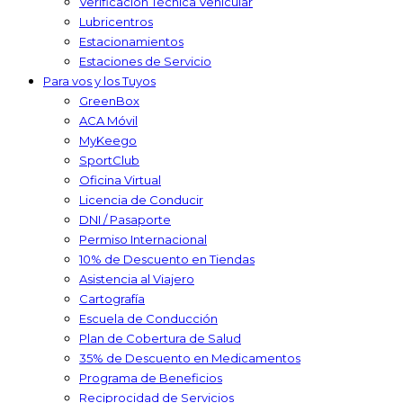
Verificación Técnica Vehicular
Lubricentros
Estacionamientos
Estaciones de Servicio
Para vos y los Tuyos
GreenBox
ACA Móvil
MyKeego
SportClub
Oficina Virtual
Licencia de Conducir
DNI / Pasaporte
Permiso Internacional
10% de Descuento en Tiendas
Asistencia al Viajero
Cartografía
Escuela de Conducción
Plan de Cobertura de Salud
35% de Descuento en Medicamentos
Programa de Beneficios
Reciprocidad de Servicios