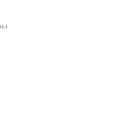
[...]