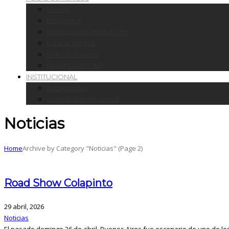
Museo
Biblioteca
Planificación del Tránsito
Educación Vial
Links de Interés
Revista AutoClub
INSTITUCIONAL
Autoridades
Actividad Institucional
Noticias
Home
Archive by Category "Noticias"
(
Page 2
)
Road Show Colapinto
29 abril, 2026
Noticias