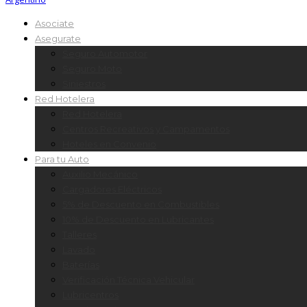
Asociate
Asegurate
Seguro Automotor
Seguro Moto
Siniestros
Red Hotelera
Red Hotelera
Centros Recreativos y Campamentos
Hoteles en Convenio
Para tu Auto
Auxilio Mecánico
Cargadores Eléctricos
5% de Descuento en Combustibles
10% de Descuento en Lubricantes
Talleres
Lavado
Baterías
Verificación Técnica Vehicular
Lubricentros