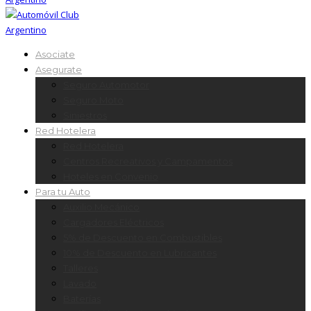
Asociate
Asegurate
Seguro Automotor
Seguro Moto
Siniestros
Red Hotelera
Red Hotelera
Centros Recreativos y Campamentos
Hoteles en Convenio
Para tu Auto
Auxilio Mecánico
Cargadores Eléctricos
5% de Descuento en Combustibles
10% de Descuento en Lubricantes
Talleres
Lavado
Baterías