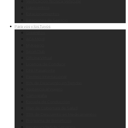
Verificación Técnica Vehicular
Lubricentros
Estacionamientos
Estaciones de Servicio
Para vos y los Tuyos
GreenBox
ACA Móvil
MyKeego
SportClub
Oficina Virtual
Licencia de Conducir
DNI / Pasaporte
Permiso Internacional
10% de Descuento en Tiendas
Asistencia al Viajero
Cartografía
Escuela de Conducción
Plan de Cobertura de Salud
35% de Descuento en Medicamentos
Programa de Beneficios
Reciprocidad de Servicios