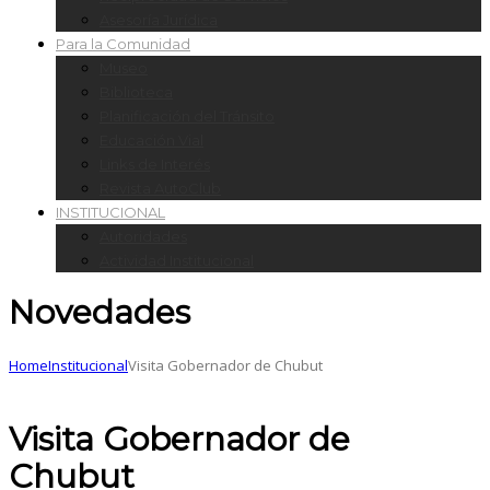
Asesoría Jurídica
Para la Comunidad
Museo
Biblioteca
Planificación del Tránsito
Educación Vial
Links de Interés
Revista AutoClub
INSTITUCIONAL
Autoridades
Actividad Institucional
Novedades
Home
Institucional
Visita Gobernador de Chubut
Visita Gobernador de
Chubut