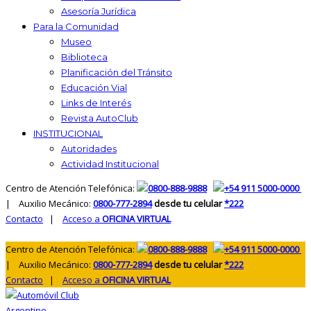
Asesoría Jurídica
Para la Comunidad
Museo
Biblioteca
Planificación del Tránsito
Educación Vial
Links de Interés
Revista AutoClub
INSTITUCIONAL
Autoridades
Actividad Institucional
Centro de Atención Telefónica:
0800-888-9888
+54 911 5000-0000
| Auxilio Mecánico:
0800-777-2894
desde tu celular
*222
Contacto
|
Acceso a
OFICINA VIRTUAL
Centro de Atención Telefónica:
0800-888-9888
+54 911 5000-0000
| Auxilio Mecánico:
0800-777-2894
desde tu celular
*222
Contacto
|
Acceso a
OFICINA VIRTUAL