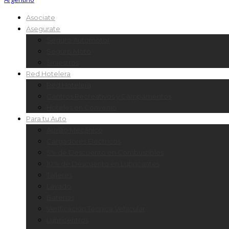
Asociate
Asegurate
Seguro Automotor
Seguro Moto
Siniestros
Red Hotelera
Red Hotelera
Centros Recreativos y Campamentos
Hoteles en Convenio
Para tu Auto
Auxilio Mecánico
Cargadores Eléctricos
5% de Descuento en Combustibles
10% de Descuento en Lubricantes
Talleres
Lavado
Baterías
Verificación Técnica Vehicular
Lubricentros