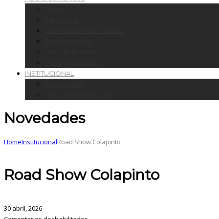
Museo
Biblioteca
Planificación del Tránsito
Educación Vial
Links de Interés
Revista AutoClub
INSTITUCIONAL
Autoridades
Actividad Institucional
Novedades
Home
Institucional
Road Show Colapinto
Road Show Colapinto
30 abril, 2026
Comentarios deshabilitados