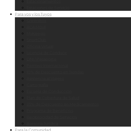
Estacionamientos
Estaciones de Servicio
Para vos y los Tuyos
GreenBox
ACA Móvil
MyKeego
SportClub
Oficina Virtual
Licencia de Conducir
DNI / Pasaporte
Permiso Internacional
10% de Descuento en Tiendas
Asistencia al Viajero
Cartografía
Escuela de Conducción
Plan de Cobertura de Salud
35% de Descuento en Medicamentos
Programa de Beneficios
Reciprocidad de Servicios
Asesoría Jurídica
Para la Comunidad