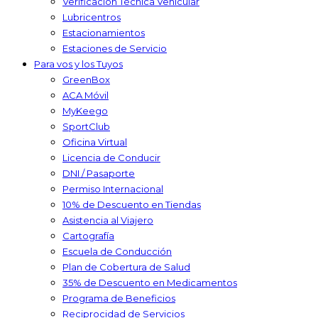
Verificación Técnica Vehicular
Lubricentros
Estacionamientos
Estaciones de Servicio
Para vos y los Tuyos
GreenBox
ACA Móvil
MyKeego
SportClub
Oficina Virtual
Licencia de Conducir
DNI / Pasaporte
Permiso Internacional
10% de Descuento en Tiendas
Asistencia al Viajero
Cartografía
Escuela de Conducción
Plan de Cobertura de Salud
35% de Descuento en Medicamentos
Programa de Beneficios
Reciprocidad de Servicios