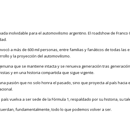
ada inolvidable para el automovilismo argentino. El roadshow de Franco C
dad.
nvocó a más de 600 mil personas, entre familias y fanáticos de todas las e
rollo y la proyección del automovilismo.
enuina que se mantiene intacta y se renueva generación tras generación. E
onistas y en una historia compartida que sigue vigente.
 una pasión que no solo honra el pasado, sino que proyecta al país hacia e
cional.
l país vuelva a ser sede de la Fórmula 1, respaldado por su historia, su 
recuerdan, fundamentalmente, todo lo que podemos volver a ser.