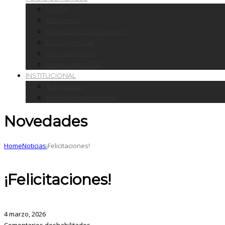
Museo
Biblioteca
Planificación del Tránsito
Educación Vial
Links de Interés
Revista AutoClub
INSTITUCIONAL
Autoridades
Actividad Institucional
Novedades
Home
Noticias
¡Felicitaciones!
¡Felicitaciones!
4 marzo, 2026
Comentarios deshabilitados