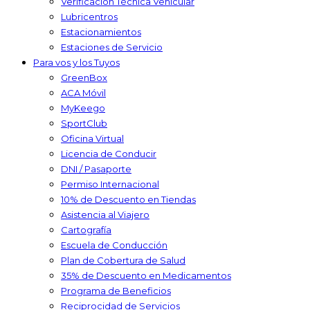
Verificación Técnica Vehicular
Lubricentros
Estacionamientos
Estaciones de Servicio
Para vos y los Tuyos
GreenBox
ACA Móvil
MyKeego
SportClub
Oficina Virtual
Licencia de Conducir
DNI / Pasaporte
Permiso Internacional
10% de Descuento en Tiendas
Asistencia al Viajero
Cartografía
Escuela de Conducción
Plan de Cobertura de Salud
35% de Descuento en Medicamentos
Programa de Beneficios
Reciprocidad de Servicios