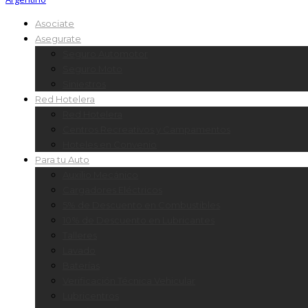
Asociate
Asegurate
Seguro Automotor
Seguro Moto
Siniestros
Red Hotelera
Red Hotelera
Centros Recreativos y Campamentos
Hoteles en Convenio
Para tu Auto
Auxilio Mecánico
Cargadores Eléctricos
5% de Descuento en Combustibles
10% de Descuento en Lubricantes
Talleres
Lavado
Baterías
Verificación Técnica Vehicular
Lubricentros