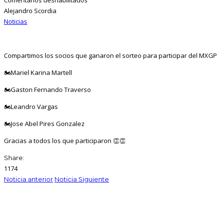
Alejandro Scordia
Noticias
Compartimos los socios que ganaron el sorteo para participar del MXGP 
🏍️Mariel Karina Martell
🏍️Gaston Fernando Traverso
🏍️Leandro Vargas
🏍️Jose Abel Pires Gonzalez
Gracias a todos los que participaron 👏👏
Share:
1174
Noticia anterior
Noticia Siguiente