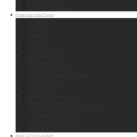
Estacionamientos
Estaciones de Servicio
Para vos y los Tuyos
GreenBox
ACA Móvil
MyKeego
SportClub
Oficina Virtual
Licencia de Conducir
DNI / Pasaporte
Permiso Internacional
10% de Descuento en Tiendas
Asistencia al Viajero
Cartografía
Escuela de Conducción
Plan de Cobertura de Salud
35% de Descuento en Medicamentos
Programa de Beneficios
Reciprocidad de Servicios
Asesoría Jurídica
Para la Comunidad