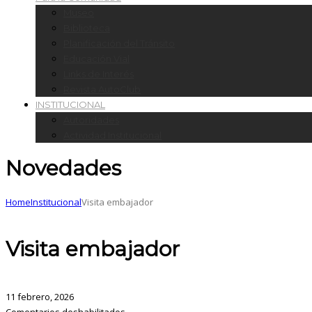
Museo
Biblioteca
Planificación del Tránsito
Educación Vial
Links de Interés
Revista AutoClub
INSTITUCIONAL
Autoridades
Actividad Institucional
Novedades
Home
Institucional
Visita embajador
Visita embajador
11 febrero, 2026
Comentarios deshabilitados