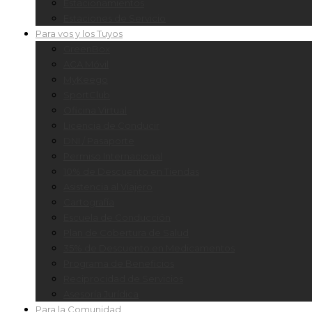
Estacionamientos
Estaciones de Servicio
Para vos y los Tuyos
GreenBox
ACA Móvil
MyKeego
SportClub
Oficina Virtual
Licencia de Conducir
DNI / Pasaporte
Permiso Internacional
10% de Descuento en Tiendas
Asistencia al Viajero
Cartografía
Escuela de Conducción
Plan de Cobertura de Salud
35% de Descuento en Medicamentos
Programa de Beneficios
Reciprocidad de Servicios
Asesoría Jurídica
Para la Comunidad