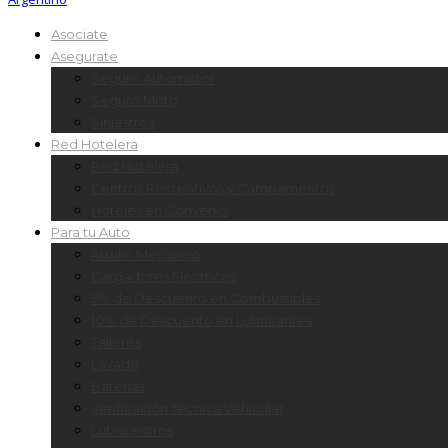
Asociate
Asegurate
Seguro Automotor
Seguro Moto
Siniestros
Red Hotelera
Red Hotelera
Centros Recreativos y Campamentos
Hoteles en Convenio
Para tu Auto
Auxilio Mecánico
Cargadores Eléctricos
5% de Descuento en Combustibles
10% de Descuento en Lubricantes
Talleres
Lavado
Baterías
Verificación Técnica Vehicular
Lubricentros