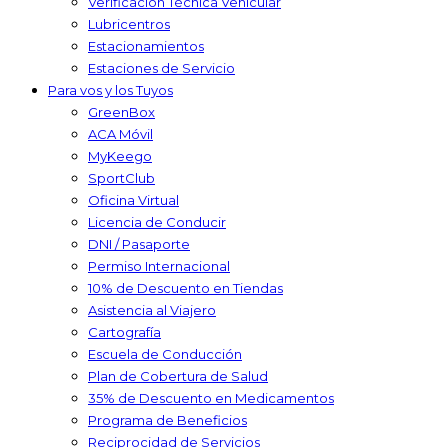
Verificación Técnica Vehicular
Lubricentros
Estacionamientos
Estaciones de Servicio
Para vos y los Tuyos
GreenBox
ACA Móvil
MyKeego
SportClub
Oficina Virtual
Licencia de Conducir
DNI / Pasaporte
Permiso Internacional
10% de Descuento en Tiendas
Asistencia al Viajero
Cartografía
Escuela de Conducción
Plan de Cobertura de Salud
35% de Descuento en Medicamentos
Programa de Beneficios
Reciprocidad de Servicios