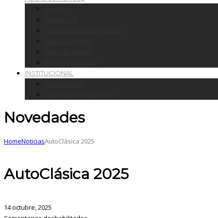
Museo
Biblioteca
Planificación del Tránsito
Educación Vial
Links de Interés
Revista AutoClub
INSTITUCIONAL
Autoridades
Actividad Institucional
Novedades
Home
Noticias
AutoClásica 2025
AutoClásica 2025
14 octubre, 2025
Comentarios deshabilitados