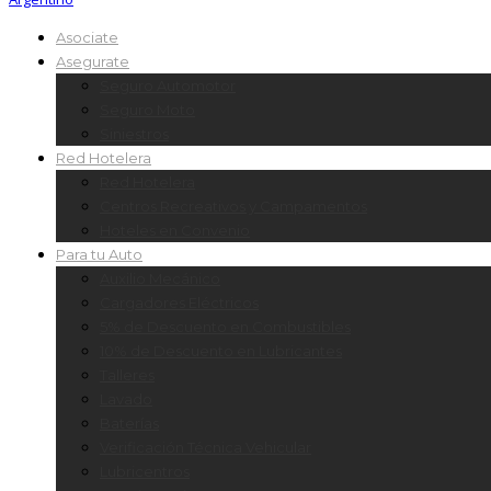
Asociate
Asegurate
Seguro Automotor
Seguro Moto
Siniestros
Red Hotelera
Red Hotelera
Centros Recreativos y Campamentos
Hoteles en Convenio
Para tu Auto
Auxilio Mecánico
Cargadores Eléctricos
5% de Descuento en Combustibles
10% de Descuento en Lubricantes
Talleres
Lavado
Baterías
Verificación Técnica Vehicular
Lubricentros