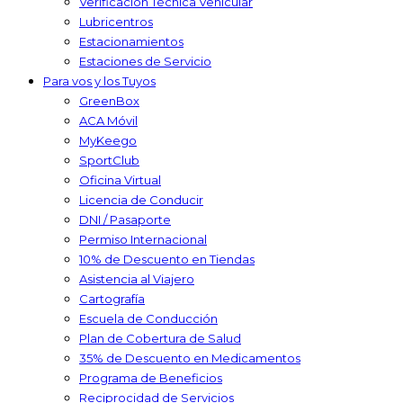
Verificación Técnica Vehicular
Lubricentros
Estacionamientos
Estaciones de Servicio
Para vos y los Tuyos
GreenBox
ACA Móvil
MyKeego
SportClub
Oficina Virtual
Licencia de Conducir
DNI / Pasaporte
Permiso Internacional
10% de Descuento en Tiendas
Asistencia al Viajero
Cartografía
Escuela de Conducción
Plan de Cobertura de Salud
35% de Descuento en Medicamentos
Programa de Beneficios
Reciprocidad de Servicios