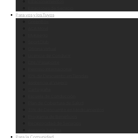
Estacionamientos
Estaciones de Servicio
Para vos y los Tuyos
GreenBox
ACA Móvil
MyKeego
SportClub
Oficina Virtual
Licencia de Conducir
DNI / Pasaporte
Permiso Internacional
10% de Descuento en Tiendas
Asistencia al Viajero
Cartografía
Escuela de Conducción
Plan de Cobertura de Salud
35% de Descuento en Medicamentos
Programa de Beneficios
Reciprocidad de Servicios
Asesoría Jurídica
Para la Comunidad