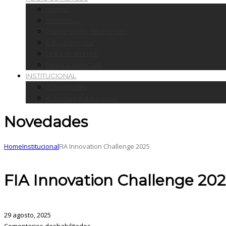
Museo
Biblioteca
Planificación del Tránsito
Educación Vial
Links de Interés
Revista AutoClub
INSTITUCIONAL
Autoridades
Actividad Institucional
Novedades
Home
Institucional
FIA Innovation Challenge 2025
FIA Innovation Challenge 20
29 agosto, 2025
Comentarios deshabilitados