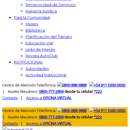
Reciprocidad de Servicios
Asesoría Jurídica
Para la Comunidad
Museo
Biblioteca
Planificación del Tránsito
Educación Vial
Links de Interés
Revista AutoClub
INSTITUCIONAL
Autoridades
Actividad Institucional
Centro de Atención Telefónica:
0800-888-9888
+54 911 5000-0000
| Auxilio Mecánico:
0800-777-2894
desde tu celular
*222
Contacto
|
Acceso a
OFICINA VIRTUAL
Centro de Atención Telefónica:
0800-888-9888
+54 911 5000-0000
| Auxilio Mecánico:
0800-777-2894
desde tu celular
*222
Contacto
|
Acceso a
OFICINA VIRTUAL