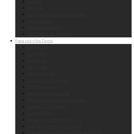
Lavado
Baterías
Verificación Técnica Vehicular
Lubricentros
Estacionamientos
Estaciones de Servicio
Para vos y los Tuyos
GreenBox
ACA Móvil
MyKeego
SportClub
Oficina Virtual
Licencia de Conducir
DNI / Pasaporte
Permiso Internacional
10% de Descuento en Tiendas
Asistencia al Viajero
Cartografía
Escuela de Conducción
Plan de Cobertura de Salud
35% de Descuento en Medicamentos