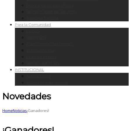
Programa de Beneficios
Reciprocidad de Servicios
Asesoría Jurídica
Para la Comunidad
Museo
Biblioteca
Planificación del Tránsito
Educación Vial
Links de Interés
Revista AutoClub
INSTITUCIONAL
Autoridades
Actividad Institucional
Novedades
Home
Noticias
¡Ganadores!
¡Ganadores!