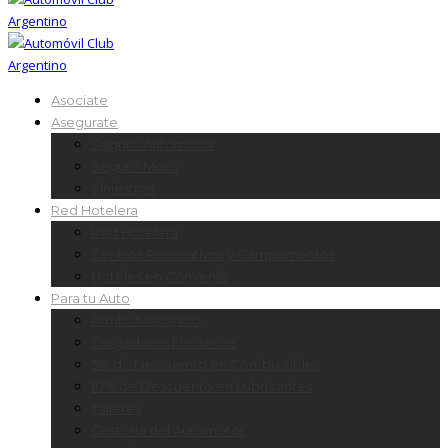
Asociate
Asegurate
Seguro Automotor
Seguro Moto
Siniestros
Red Hotelera
Red Hotelera
Centros Recreativos y Campamentos
Hoteles en Convenio
Para tu Auto
Auxilio Mecánico
Cargadores Eléctricos
5% de Descuento en Combustibles
10% de Descuento en Lubricantes
Talleres
Gestoría del Automotor