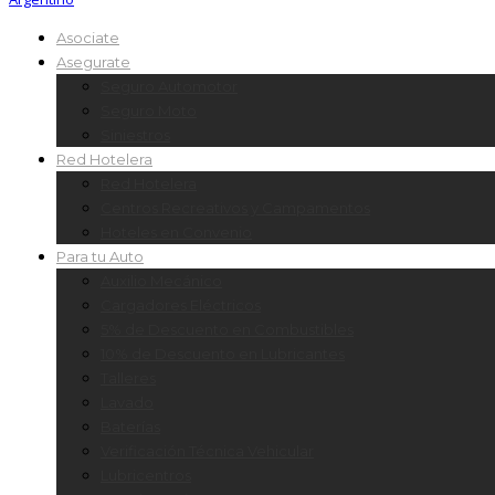
Asociate
Asegurate
Seguro Automotor
Seguro Moto
Siniestros
Red Hotelera
Red Hotelera
Centros Recreativos y Campamentos
Hoteles en Convenio
Para tu Auto
Auxilio Mecánico
Cargadores Eléctricos
5% de Descuento en Combustibles
10% de Descuento en Lubricantes
Talleres
Lavado
Baterías
Verificación Técnica Vehicular
Lubricentros