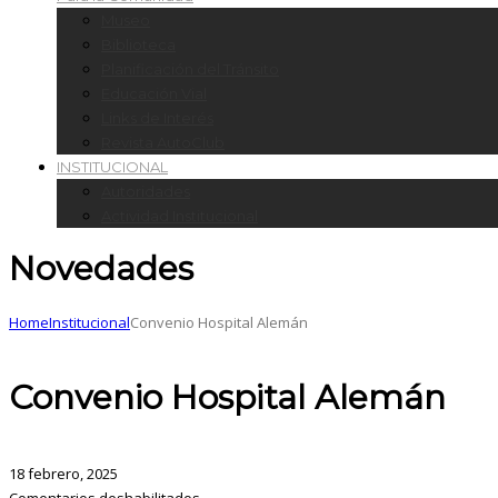
Museo
Biblioteca
Planificación del Tránsito
Educación Vial
Links de Interés
Revista AutoClub
INSTITUCIONAL
Autoridades
Actividad Institucional
Novedades
Home
Institucional
Convenio Hospital Alemán
Convenio Hospital Alemán
18 febrero, 2025
Comentarios deshabilitados