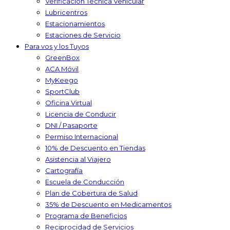
Verificación Técnica Vehicular
Lubricentros
Estacionamientos
Estaciones de Servicio
Para vos y los Tuyos
GreenBox
ACA Móvil
MyKeego
SportClub
Oficina Virtual
Licencia de Conducir
DNI / Pasaporte
Permiso Internacional
10% de Descuento en Tiendas
Asistencia al Viajero
Cartografía
Escuela de Conducción
Plan de Cobertura de Salud
35% de Descuento en Medicamentos
Programa de Beneficios
Reciprocidad de Servicios