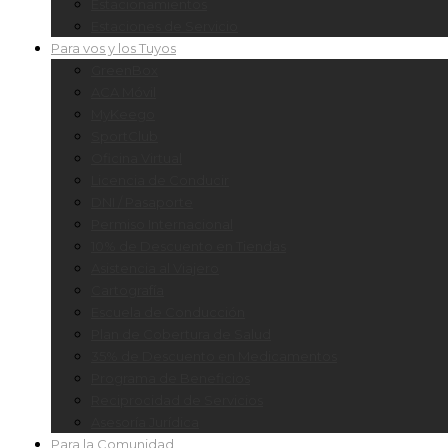
Estacionamientos
Estaciones de Servicio
Para vos y los Tuyos
GreenBox
ACA Móvil
MyKeego
SportClub
Oficina Virtual
Licencia de Conducir
DNI / Pasaporte
Permiso Internacional
10% de Descuento en Tiendas
Asistencia al Viajero
Cartografía
Escuela de Conducción
Plan de Cobertura de Salud
35% de Descuento en Medicamentos
Programa de Beneficios
Reciprocidad de Servicios
Asesoría Jurídica
Para la Comunidad