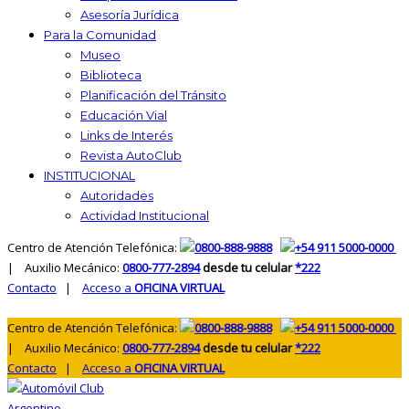
Asesoría Jurídica
Para la Comunidad
Museo
Biblioteca
Planificación del Tránsito
Educación Vial
Links de Interés
Revista AutoClub
INSTITUCIONAL
Autoridades
Actividad Institucional
Centro de Atención Telefónica:
0800-888-9888
+54 911 5000-0000
| Auxilio Mecánico:
0800-777-2894
desde tu celular
*222
Contacto
|
Acceso a
OFICINA VIRTUAL
Centro de Atención Telefónica:
0800-888-9888
+54 911 5000-0000
| Auxilio Mecánico:
0800-777-2894
desde tu celular
*222
Contacto
|
Acceso a
OFICINA VIRTUAL