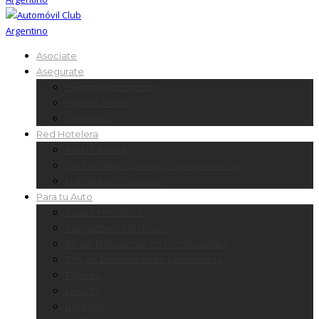
Asociate
Asegurate
Seguro Automotor
Seguro Moto
Siniestros
Red Hotelera
Red Hotelera
Centros Recreativos y Campamentos
Hoteles en Convenio
Para tu Auto
Auxilio Mecánico
Cargadores Eléctricos
5% de Descuento en Combustibles
10% de Descuento en Lubricantes
Talleres
Lavado
Baterías