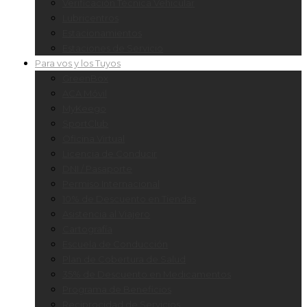
Verificación Técnica Vehicular
Lubricentros
Estacionamientos
Estaciones de Servicio
Para vos y los Tuyos
GreenBox
ACA Móvil
MyKeego
SportClub
Oficina Virtual
Licencia de Conducir
DNI / Pasaporte
Permiso Internacional
10% de Descuento en Tiendas
Asistencia al Viajero
Cartografía
Escuela de Conducción
Plan de Cobertura de Salud
35% de Descuento en Medicamentos
Programa de Beneficios
Reciprocidad de Servicios