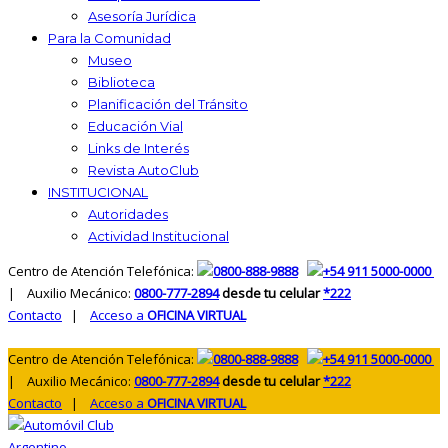
Asesoría Jurídica
Para la Comunidad
Museo
Biblioteca
Planificación del Tránsito
Educación Vial
Links de Interés
Revista AutoClub
INSTITUCIONAL
Autoridades
Actividad Institucional
Centro de Atención Telefónica:
0800-888-9888
+54 911 5000-0000
| Auxilio Mecánico:
0800-777-2894
desde tu celular
*222
Contacto
|
Acceso a
OFICINA VIRTUAL
Centro de Atención Telefónica:
0800-888-9888
+54 911 5000-0000
| Auxilio Mecánico:
0800-777-2894
desde tu celular
*222
Contacto
|
Acceso a
OFICINA VIRTUAL