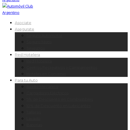
Asociate
Asegurate
Seguro Automotor
Seguro Moto
Siniestros
Red Hotelera
Red Hotelera
Centros Recreativos y Campamentos
Hoteles en Convenio
Para tu Auto
Auxilio Mecánico
Cargadores Eléctricos
5% de Descuento en Combustibles
10% de Descuento en Lubricantes
Talleres
Lavado
Baterías