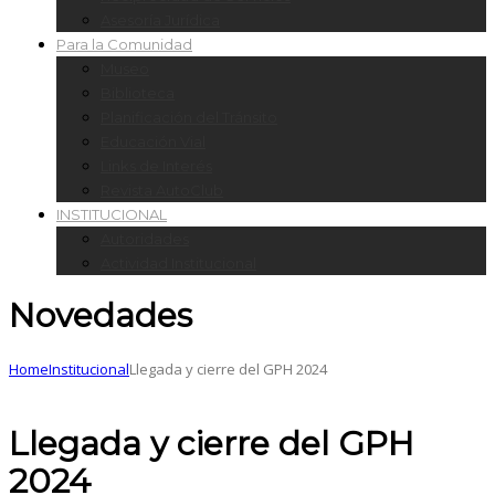
Asesoría Jurídica
Para la Comunidad
Museo
Biblioteca
Planificación del Tránsito
Educación Vial
Links de Interés
Revista AutoClub
INSTITUCIONAL
Autoridades
Actividad Institucional
Novedades
Home
Institucional
Llegada y cierre del GPH 2024
Llegada y cierre del GPH
2024