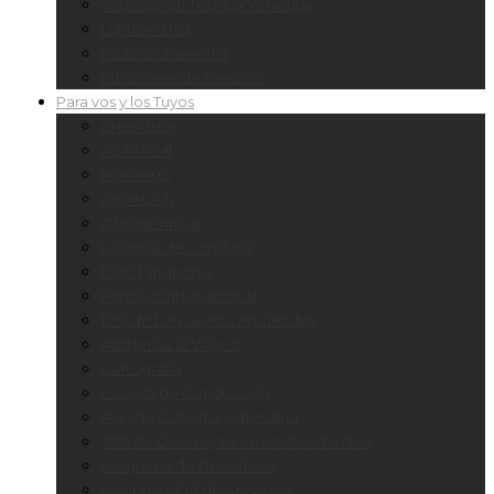
Verificación Técnica Vehicular
Lubricentros
Estacionamientos
Estaciones de Servicio
Para vos y los Tuyos
GreenBox
ACA Móvil
MyKeego
SportClub
Oficina Virtual
Licencia de Conducir
DNI / Pasaporte
Permiso Internacional
10% de Descuento en Tiendas
Asistencia al Viajero
Cartografía
Escuela de Conducción
Plan de Cobertura de Salud
35% de Descuento en Medicamentos
Programa de Beneficios
Reciprocidad de Servicios