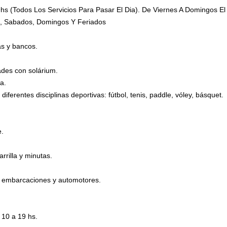
hs (Todos Los Servicios Para Pasar El Dia). De Viernes A Domingos El
es, Sabados, Domingos Y Feriados
as y bancos.
dades con solárium.
a.
diferentes disciplinas deportivas: fútbol, tenis, paddle, vóley, básquet.
.
rrilla y minutas.
a embarcaciones y automotores.
 10 a 19 hs.