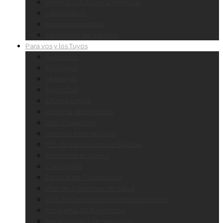
Verificación Técnica Vehicular
Lubricentros
Estacionamientos
Estaciones de Servicio
Para vos y los Tuyos
GreenBox
ACA Móvil
MyKeego
SportClub
Oficina Virtual
Licencia de Conducir
DNI / Pasaporte
Permiso Internacional
10% de Descuento en Tiendas
Asistencia al Viajero
Cartografía
Escuela de Conducción
Plan de Cobertura de Salud
35% de Descuento en Medicamentos
Programa de Beneficios
Reciprocidad de Servicios