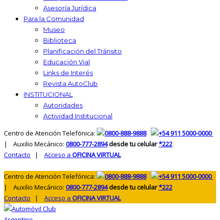
Asesoría Jurídica
Para la Comunidad
Museo
Biblioteca
Planificación del Tránsito
Educación Vial
Links de Interés
Revista AutoClub
INSTITUCIONAL
Autoridades
Actividad Institucional
Centro de Atención Telefónica:
0800-888-9888
+54 911 5000-0000
| Auxilio Mecánico:
0800-777-2894
desde tu celular
*222
Contacto
|
Acceso a
OFICINA VIRTUAL
Centro de Atención Telefónica:
0800-888-9888
+54 911 5000-0000
| Auxilio Mecánico:
0800-777-2894
desde tu celular
*222
Contacto
|
Acceso a
OFICINA VIRTUAL