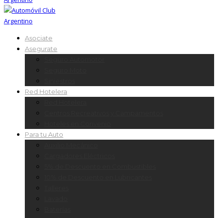
Asociate
Asegurate
Seguro Automotor
Seguro Moto
Siniestros
Red Hotelera
Red Hotelera
Centros Recreativos y Campamentos
Hoteles en Convenio
Para tu Auto
Auxilio Mecánico
Cargadores Eléctricos
5% de Descuento en Combustibles
10% de Descuento en Lubricantes
Talleres
Lavado
Baterías