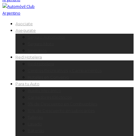
Asociate
Asegurate
Seguro Automotor
Seguro Moto
Siniestros
Red Hotelera
Red Hotelera
Centros Recreativos y Campamentos
Hoteles en Convenio
Para tu Auto
Auxilio Mecánico
Cargadores Eléctricos
5% de Descuento en Combustibles
10% de Descuento en Lubricantes
Talleres
Lavado
Baterías