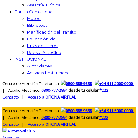
Asesoría Jurídica
Para la Comunidad
Museo
Biblioteca
Planificación del Tránsito
Educación Vial
Links de Interés
Revista AutoClub
INSTITUCIONAL
Autoridades
Actividad Institucional
Centro de Atención Telefónica:
0800-888-9888
+54 911 5000-0000
| Auxilio Mecánico:
0800-777-2894
desde tu celular
*222
Contacto
|
Acceso a
OFICINA VIRTUAL
Centro de Atención Telefónica:
0800-888-9888
+54 911 5000-0000
| Auxilio Mecánico:
0800-777-2894
desde tu celular
*222
Contacto
|
Acceso a
OFICINA VIRTUAL