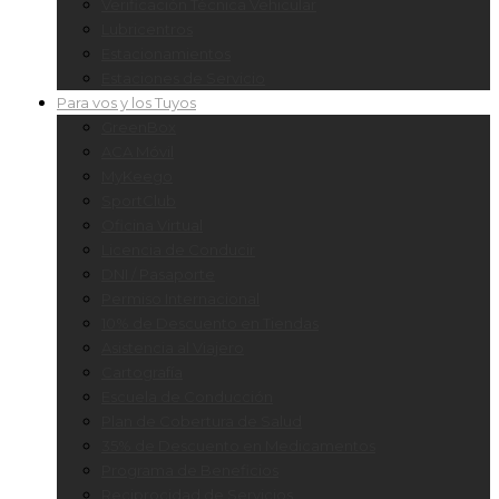
Verificación Técnica Vehicular
Lubricentros
Estacionamientos
Estaciones de Servicio
Para vos y los Tuyos
GreenBox
ACA Móvil
MyKeego
SportClub
Oficina Virtual
Licencia de Conducir
DNI / Pasaporte
Permiso Internacional
10% de Descuento en Tiendas
Asistencia al Viajero
Cartografía
Escuela de Conducción
Plan de Cobertura de Salud
35% de Descuento en Medicamentos
Programa de Beneficios
Reciprocidad de Servicios